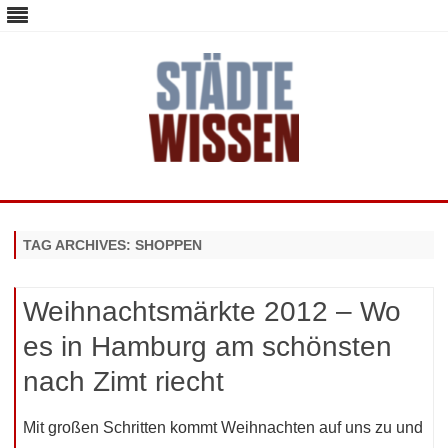
staedte-wissen.de – Alles über
Deutschlands Metropolen
Skip
to
content
TAG ARCHIVES:
SHOPPEN
Weihnachtsmärkte 2012 – Wo
es in Hamburg am schönsten
nach Zimt riecht
Mit großen Schritten kommt Weihnachten auf uns zu und