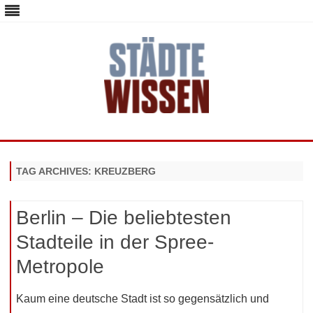
staedte-wissen.de – Alles über
Deutschlands Metropolen
Skip
to
content
TAG ARCHIVES:
KREUZBERG
Berlin – Die beliebtesten
Stadteile in der Spree-
Metropole
Kaum eine deutsche Stadt ist so gegensätzlich und