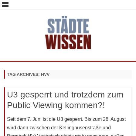
staedte-wissen.de – Alles über
Deutschlands Metropolen
Skip
to
content
TAG ARCHIVES:
HVV
U3 gesperrt und trotzdem zum
Public Viewing kommen?!
Seit dem 7. Juni ist die U3 gesperrt. Bis zum 28. August
wird dann zwischen der Kellinghusenstraße und