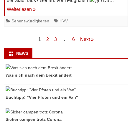
der Stadt raus? Genau. Vom Flughafen
! Da…
Weiterlesen »
Sehenswürdigkeiten
HVV
Beitragsnavigation
1
2
3
…
6
Next »
NEWS
Was sich nach dem Brexit ändert
Buchtipp: "Vier Pfoten und ein Van"
Sicher campen trotz Corona