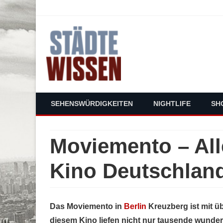
staedte-wissen.de – Alles über Deut
SEHENSWÜRDIGKEITEN
NIGHTLIFE
SH
Moviemento – All
Kino Deutschlan
Das Moviemento in
Berlin
Kreuzberg ist mit ü
diesem Kino liefen nicht nur tausende wunder