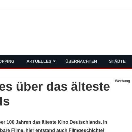
schlands Metropolen
Skip
OPPING
AKTUELLES
ÜBERNACHTEN
STÄDTE
to
content
VERMISCHTES
Werbung
es über das älteste
POLITIK
ds
WIRTSCHAFT
ber 100 Jahren das älteste Kino Deutschlands. In
bare Filme, hier entstand auch Filmgeschichte!