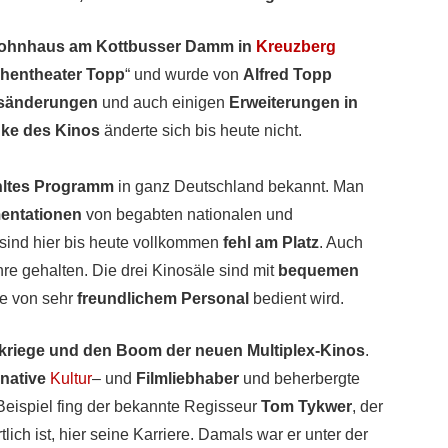
ohnhaus am Kottbusser Damm in
Kreuzberg
hentheater Topp
“ und wurde von
Alfred Topp
änderungen
und auch einigen
Erweiterungen in
ke des Kinos
änderte sich bis heute nicht.
hltes Programm
in ganz Deutschland bekannt. Man
entationen
von begabten nationalen und
sind hier bis heute vollkommen
fehl am Platz
. Auch
hre gehalten. Die drei Kinosäle sind mit
bequemen
ie von sehr
freundlichem Personal
bedient wird.
kriege und den Boom der neuen Multiplex-Kinos
.
rnative
Kultur
– und
Filmliebhaber
und beherbergte
Beispiel fing der bekannte Regisseur
Tom Tykwer
, der
tlich ist, hier seine Karriere. Damals war er unter der