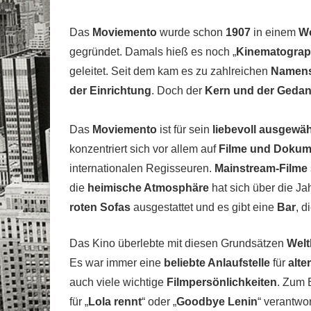
Das
Moviemento
wurde schon
1907
in einem
W
gegründet. Damals hieß es noch „
Kinematograp
geleitet. Seit dem kam es zu zahlreichen
Namens
der Einrichtung
. Doch der
Kern und der Gedan
Das
Moviemento
ist für sein
liebevoll ausgewä
konzentriert sich vor allem auf
Filme und Dokum
internationalen Regisseuren.
Mainstream-Filme
die
heimische Atmosphäre
hat sich über die Ja
roten Sofas
ausgestattet und es gibt eine
Bar
, d
Das Kino überlebte mit diesen Grundsätzen
Welt
Es war immer eine
beliebte Anlaufstelle
für
alte
auch viele wichtige
Filmpersönlichkeiten
. Zum 
für „
Lola rennt
“ oder „
Goodbye Lenin
“ verantwor