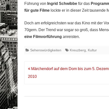
Führung von
Ingrid Schwibbe
für das
Programm
für gute Filme
lockte er in dieser Zeit tausende
Doch am erfolgreichsten war das Kino mit der Vor
70gern. Der Trend war sogar so groß, dass Men
eine Filmvorführung
anreisten.
Sehenswürdigkeiten
Kreuzberg
,
Kultur
Beitrags-
Märchendorf auf dem Dom bis zum 5. Dezem
Navigation
2010