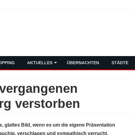
schlands Metropolen
Skip
OPPING
AKTUELLES
ÜBERNACHTEN
STÄDTE
to
content
VERMISCHTES
 vergangenen
POLITIK
rg verstorben
WIRTSCHAFT
s, glattes Bild, wenn es um die eigene Präsentation
auchig, verschlagen und sympathisch verrucht.