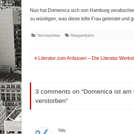
Nun hat Domenica sich von Hamburg verabschiedet
zu würdigen, was diese tolle Frau geleistet und ge
Vermischtes
Reeperbahn
Beitrags-
Literatur zum Anfassen – Die Literatur Werkst
Navigation
3 comments on “
Domenica ist am 
verstorben
”
Nils