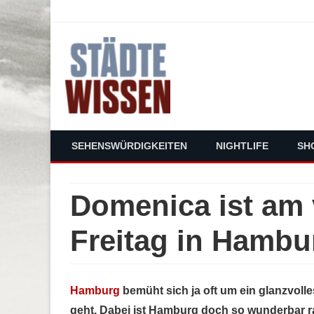
staedte-wissen.de – Alles über Deut
SEHENSWÜRDIGKEITEN
NIGHTLIFE
SH
Domenica ist am
Freitag in Hambu
Hamburg
bemüht sich ja oft um ein glanzvolle
geht. Dabei ist Hamburg doch so wunderbar r