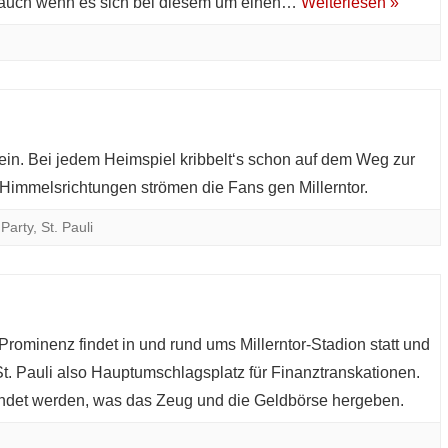
ht, auch wenn es sich bei diesem um einen…
Weiterlesen »
in. Bei jedem Heimspiel kribbelt‘s schon auf dem Weg zur
n Himmelsrichtungen strömen die Fans gen Millerntor.
,
Party
,
St. Pauli
rominenz findet in und rund ums Millerntor-Stadion statt und
t. Pauli also Hauptumschlagsplatz für Finanztranskationen.
endet werden, was das Zeug und die Geldbörse hergeben.