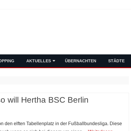
schlands Metropolen
Skip
OPPING
AKTUELLES
ÜBERNACHTEN
STÄDTE
to
content
VERMISCHTES
POLITIK
WIRTSCHAFT
o will Hertha BSC Berlin
n den elften Tabellenplatz in der Fußballbundesliga. Diese