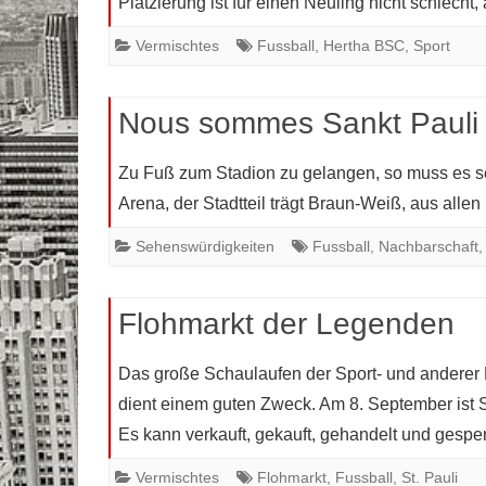
Platzierung ist für einen Neuling nicht schlec
Vermischtes
Fussball
,
Hertha BSC
,
Sport
Nous sommes Sankt Pauli
Zu Fuß zum Stadion zu gelangen, so muss es se
Arena, der Stadtteil trägt Braun-Weiß, aus alle
Sehenswürdigkeiten
Fussball
,
Nachbarschaft
Flohmarkt der Legenden
Das große Schaulaufen der Sport- und anderer P
dient einem guten Zweck. Am 8. September ist S
Es kann verkauft, gekauft, gehandelt und gesp
Vermischtes
Flohmarkt
,
Fussball
,
St. Pauli