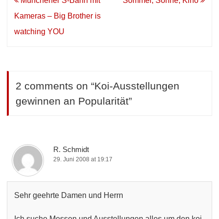
Münchener S-Bahn mit
Sommer, Sonne, Kino
Navigation
Kameras – Big Brother is
watching YOU
2 comments on “
Koi-Ausstellungen
gewinnen an Popularität
”
R. Schmidt
29. Juni 2008 at 19:17
Sehr geehrte Damen und Herrn
Ich suche Messen und Ausstellungen alles um den koi