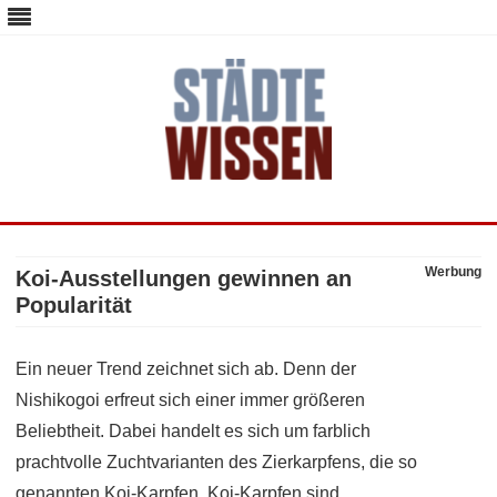
staedte-wissen.de – Alles über
Deutschlands Metropolen
Skip
to
content
Werbung
Koi-Ausstellungen gewinnen an
Popularität
Ein neuer Trend zeichnet sich ab. Denn der
Nishikogoi erfreut sich einer immer größeren
Beliebtheit. Dabei handelt es sich um farblich
prachtvolle Zuchtvarianten des Zierkarpfens, die so
genannten Koi-Karpfen. Koi-Karpfen sind