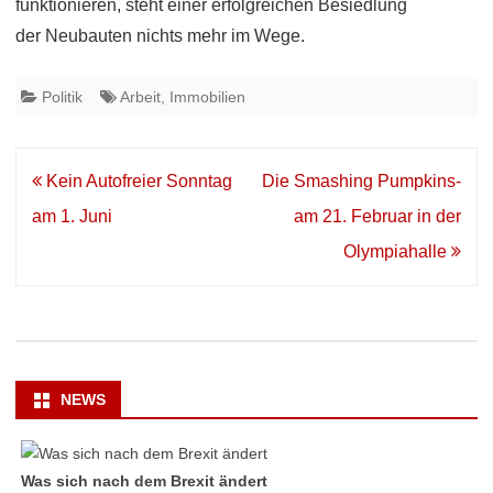
funktionieren, steht einer erfolgreichen Besiedlung
der Neubauten nichts mehr im Wege.
Politik
Arbeit
,
Immobilien
Beitrags-
Kein Autofreier Sonntag
Die Smashing Pumpkins-
Navigation
am 1. Juni
am 21. Februar in der
Olympiahalle
NEWS
Was sich nach dem Brexit ändert