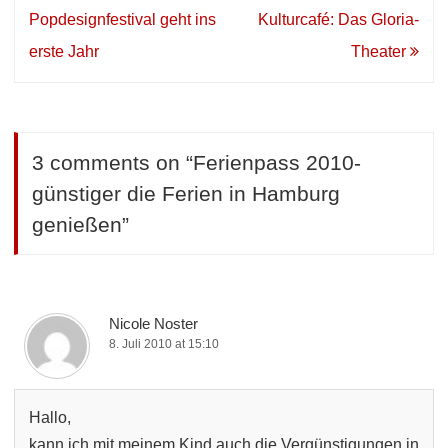
Navigation
Popdesignfestival geht ins
Kulturcafé: Das Gloria-
erste Jahr
Theater
3 comments on “
Ferienpass 2010-
günstiger die Ferien in Hamburg
genießen
”
Nicole Noster
8. Juli 2010 at 15:10
Hallo,
kann ich mit meinem Kind auch die Vergünstigungen in