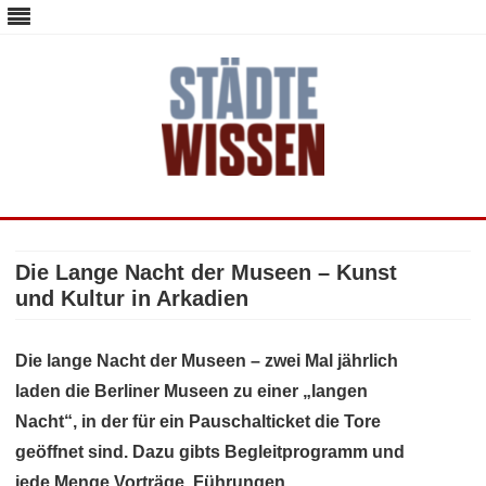
staedte-wissen.de – Alles über
Deutschlands Metropolen
Skip
to
content
Die Lange Nacht der Museen – Kunst
und Kultur in Arkadien
Die lange Nacht der Museen – zwei Mal jährlich
laden die Berliner Museen zu einer „langen
Nacht“, in der für ein Pauschalticket die Tore
geöffnet sind. Dazu gibts Begleitprogramm und
jede Menge Vorträge, Führungen,