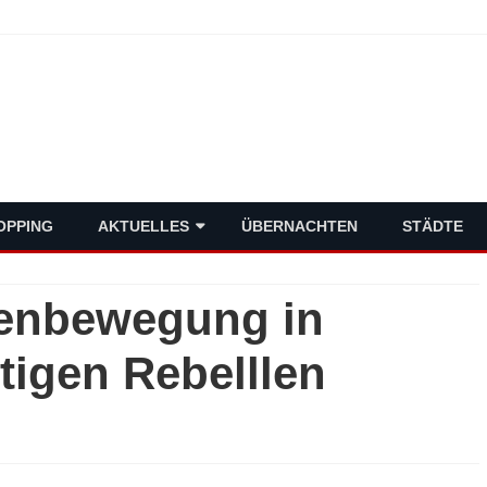
schlands Metropolen
Skip
OPPING
AKTUELLES
ÜBERNACHTEN
STÄDTE
to
content
VERMISCHTES
tenbewegung in
POLITIK
stigen Rebelllen
WIRTSCHAFT