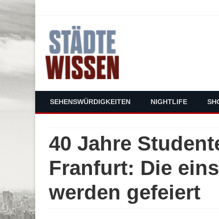
staedte-wissen.de – Alles über Deut
SEHENSWÜRDIGKEITEN
NIGHTLIFE
SH
40 Jahre Studen
Franfurt: Die ein
werden gefeiert