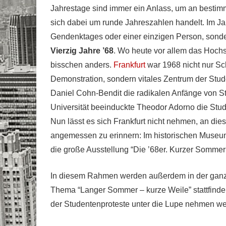
Jahrestage sind immer ein Anlass, um an bestim
sich dabei um runde Jahreszahlen handelt. Im Jah
Gendenktages oder einer einzigen Person, sonde
Vierzig Jahre ’68
. Wo heute vor allem das Hochs
bisschen anders.
Frankfurt
war 1968 nicht nur Sc
Demonstration, sondern vitales Zentrum der St
Daniel Cohn-Bendit die radikalen Anfänge von St
Universität beeinduckte Theodor Adorno die Stud
Nun lässt es sich Frankfurt nicht nehmen, an di
angemessen zu erinnern: Im historischen Museum
die große Ausstellung “Die ’68er. Kurzer Sommer
In diesem Rahmen werden außerdem in der ganze
Thema “Langer Sommer – kurze Weile” stattfinden
der Studentenproteste unter die Lupe nehmen w