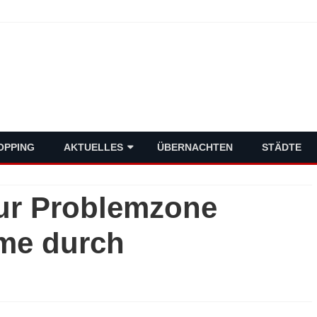
schlands Metropolen
Skip
OPPING
AKTUELLES
ÜBERNACHTEN
STÄDTE
to
content
VERMISCHTES
zur Problemzone
POLITIK
eme durch
WIRTSCHAFT