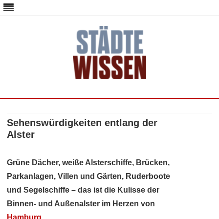
staedte-wissen.de – Alles über
Deutschlands Metropolen
Skip
to
content
Sehenswürdigkeiten entlang der
Alster
Grüne Dächer, weiße Alsterschiffe, Brücken,
Parkanlagen, Villen und Gärten, Ruderboote
und Segelschiffe – das ist die Kulisse der
Binnen- und Außenalster im Herzen von
Hamburg
.