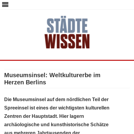
staedte-wissen.de – Alles über
Deutschlands Metropolen
Skip
to
content
Museumsinsel: Weltkulturerbe im
Herzen Berlins
Die Museumsinsel auf dem nördlichen Teil der
Spreeinsel ist eines der wichtigsten kulturellen
Zentren der Hauptstadt. Hier lagern
archäologische und kunsthistorische Schätze
aus mehreren Jahrtausenden der