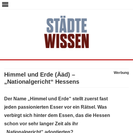
staedte-wissen.de – Alles über
Deutschlands Metropolen
Skip
to
content
Werbung
Himmel und Erde (Ääd) –
„Nationalgericht“ Hessens
Der Name „Himmel und Erde“ stellt zuerst fast
jeden passionierten Esser vor ein Rätsel. Was
verbirgt sich hinter dem Essen, das die Hessen
schon vor sehr langer Zeit als ihr
„Nationalgericht“ adoptierten?