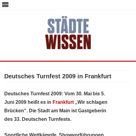
staedte-wissen.de – Alles über
Deutschlands Metropolen
Skip
to
content
Deutsches Turnfest 2009 in Frankfurt
Deutsches Turnfest 2009: Vom 30. Mai bis 5.
Juni 2009 heißt es in
Frankfurt
„Wir schlagen
Brücken“. Die Stadt am Main ist Gastgeberin
des 33. Deutschen Turnfests.
Sportliche Wettkämpfe, Showvorführungen,