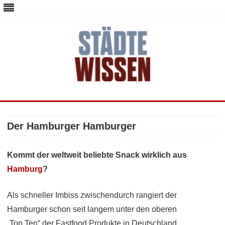
staedte-wissen.de – Alles über
Deutschlands Metropolen
Skip
to
content
Der Hamburger Hamburger
Kommt der weltweit beliebte Snack wirklich aus
Hamburg
?
Als schneller Imbiss zwischendurch rangiert der
Hamburger schon seit langem unter den oberen
„Top Ten“ der Fastfood Produkte in Deutschland